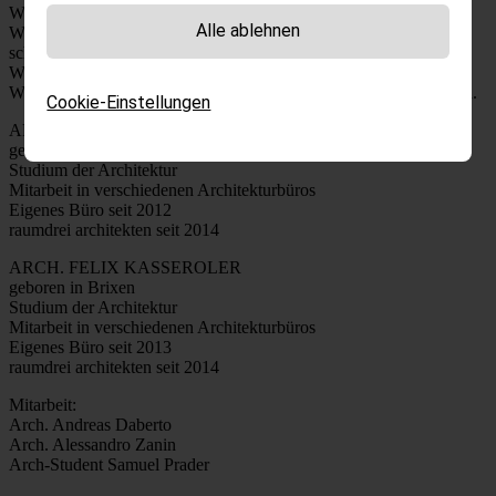
Wir kreieren.
Alle ablehnen
Wir entwickeln. Wir zeichnen. Wir planen. Wir organisieren. Wir
schaffen. Wir bauen.
Wir kümmern uns. Uns ist es nicht egal. Wir sind raum3.
Wir sind Felix Kasseroler und Jürgen Prosch. Wir sind Architekten.
Cookie-Einstellungen
ARCH. JÜRGEN PROSCH
geboren in Brixen
Studium der Architektur
Mitarbeit in verschiedenen Architekturbüros
Eigenes Büro seit 2012
raumdrei architekten seit 2014
ARCH. FELIX KASSEROLER
geboren in Brixen
Studium der Architektur
Mitarbeit in verschiedenen Architekturbüros
Eigenes Büro seit 2013
raumdrei architekten seit 2014
Mitarbeit:
Arch. Andreas Daberto
Arch. Alessandro Zanin
Arch-Student Samuel Prader